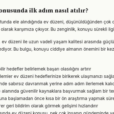
onusunda ilk adım nasıl atılır?
utunda ele alındığında ev düzeni, düşünüldüğünden çok 
olarak karşımıza çıkıyor. Bu zenginlik, konuyu sürekli ilgi 
 ev düzeni ile uzun vadeli yaşam kalitesi arasında güçlü b
ediyor. Bu bulgu, konuyu ciddiye almanın önemini bir ke
ir hedefler belirlemek başarı olasılığını artırır
emler ev düzeni hedeflerinize birikerek ulaşmanızı sağl
nde sabırsız davranmak yerine adım adım ilerlemek kalıc
 alanında güvenilir kaynaklara başvurmak sağlam bir te
na başlamadan önce kısa bir ön araştırma yapmak süreci
irer geri bildirim olarak görmek gelişimi hızlandırır
nda ev düzeni konusu, pek çok insanın gündeminde ye