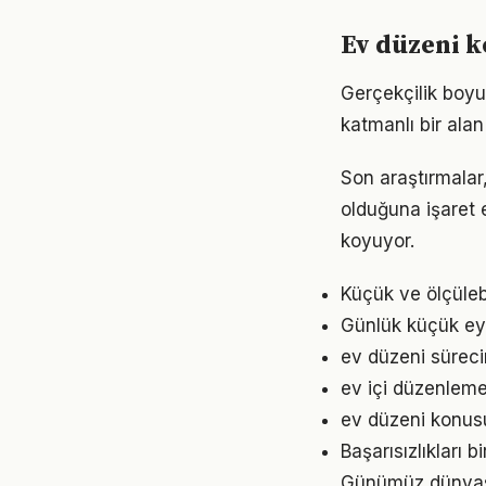
Ev düzeni k
Gerçekçilik boy
katmanlı bir alan 
Son araştırmalar,
olduğuna işaret 
koyuyor.
Küçük ve ölçülebil
Günlük küçük eyl
ev düzeni süreci
ev içi düzenleme
ev düzeni konusu
Başarısızlıkları b
Günümüz dünyası