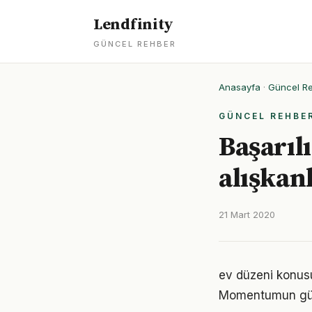
Lendfinity
GÜNCEL REHBER
Anasayfa
·
Güncel R
GÜNCEL REHBE
Başarıl
alışkanl
21 Mart 2020
ev düzeni konusu
Momentumun gücü