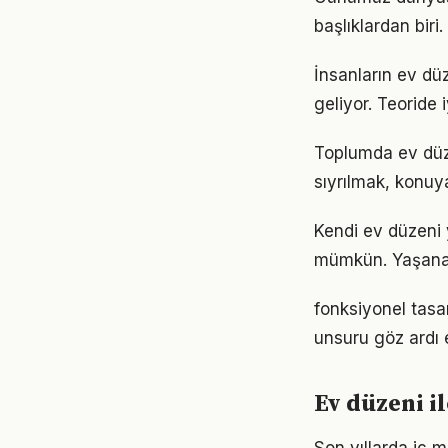
başlıklardan biri
İnsanların ev dü
geliyor. Teoride 
Toplumda ev düzen
sıyrılmak, konuya
Kendi ev düzeni
mümkün. Yaşanan
fonksiyonel tasar
unsuru göz ardı 
Ev düzeni il