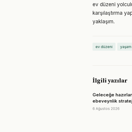
ev düzeni yolcul
karşılaştırma ya
yaklaşım.
ev düzeni
yaşam 
İlgili yazılar
Geleceğe hazırla
ebeveynlik stratej
6 Ağustos 2026