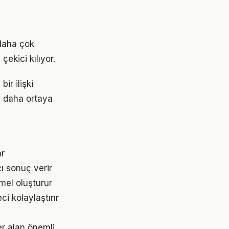
daha çok
çekici kılıyor.
ir ilişki
z daha ortaya
ar
ı sonuç verir
mel oluşturur
 kolaylaştırır
r alan önemli