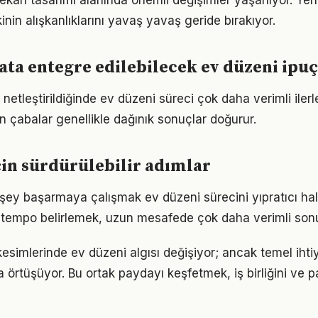
mekan tasarımı alanında önemli değişimler yaşanıyor. Yen
nin alışkanlıklarını yavaş yavaş geride bırakıyor.
ta entegre edilebilecek ev düzeni ipuç
 netleştirildiğinde ev düzeni süreci çok daha verimli ilerle
n çabalar genellikle dağınık sonuçlar doğurur.
çin sürdürülebilir adımlar
şey başarmaya çalışmak ev düzeni sürecini yıpratıcı hale
ir tempo belirlemek, uzun mesafede çok daha verimli son
kesimlerinde ev düzeni algısı değişiyor; ancak temel iht
a örtüşüyor. Bu ortak paydayı keşfetmek, iş birliğini ve p