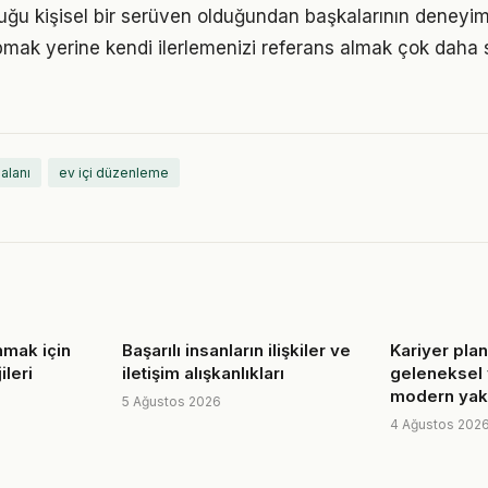
uğu kişisel bir serüven olduğundan başkalarının deneyim
pmak yerine kendi ilerlemenizi referans almak çok daha sa
alanı
ev içi düzenleme
nmak için
Başarılı insanların ilişkiler ve
Kariyer pla
ileri
iletişim alışkanlıkları
geleneksel 
modern yakl
5 Ağustos 2026
4 Ağustos 202