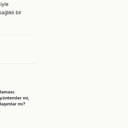
iyle
ğlıklı bir
nlaması:
yöntemler mi,
aşımlar mı?
6