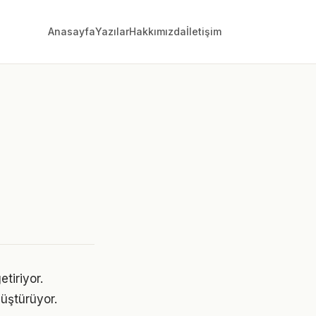
Anasayfa
Yazılar
Hakkımızda
İletişim
tiriyor.
üştürüyor.