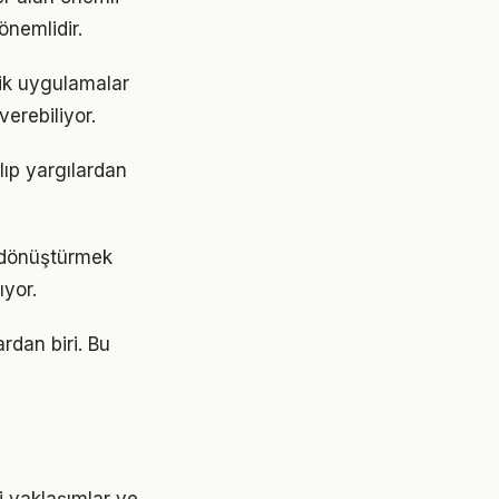
önemlidir.
tik uygulamalar
erebiliyor.
lıp yargılardan
 dönüştürmek
yor.
rdan biri. Bu